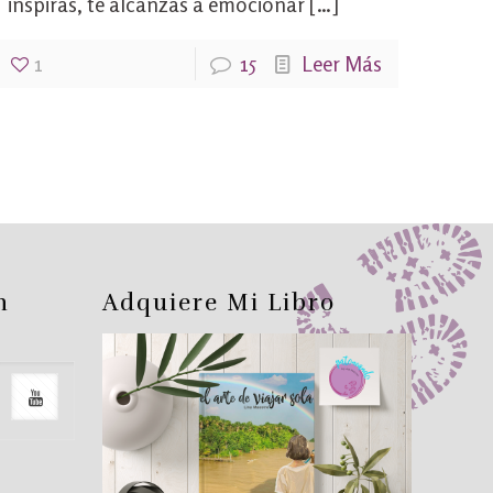
inspiras, te alcanzas a emocionar
[…]
1
15
Leer Más
n
Adquiere Mi Libro