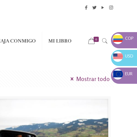
COP
0
IAJA CONMIGO
MI LIBRO
COP $
USD
USD $
EUR
Mostrar todo
EUR €