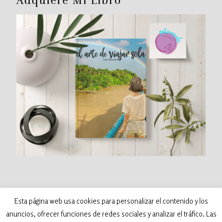
Adquiere Mi Libro
©
2026 Patoneando - Blog de viajes. Todos los
Esta página web usa cookies para personalizar el contenido y los
derechos reservados. Desarrollado por:
anuncios, ofrecer funciones de redes sociales y analizar el tráfico. Las