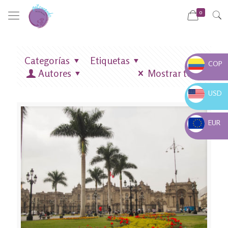
0
Categorías
Etiquetas
COP
Autores
Mostrar todo
COP $
USD
USD $
EUR
EUR €