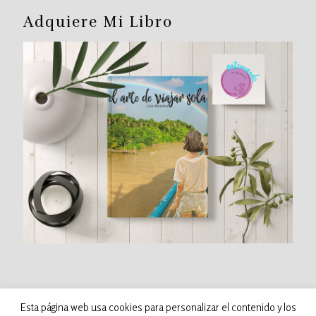
Adquiere Mi Libro
©
2026 Patoneando - Blog de viajes. Todos los
Esta página web usa cookies para personalizar el contenido y los