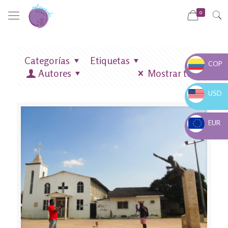
0
Categorías
Etiquetas
COP
Autores
Mostrar todo
COP $
USD
USD $
EUR
EUR €