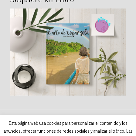
Adquiere Mi Libro
©
2026 Patoneando - Blog de viajes. Todos los
Esta página web usa cookies para personalizar el contenido y los
derechos reservados. Desarrollado por:
anuncios, ofrecer funciones de redes sociales y analizar el tráfico. Las