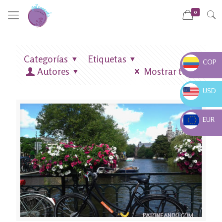
0
Categorías
Etiquetas
COP
Autores
Mostrar todo
COP $
USD
USD $
EUR
EUR €