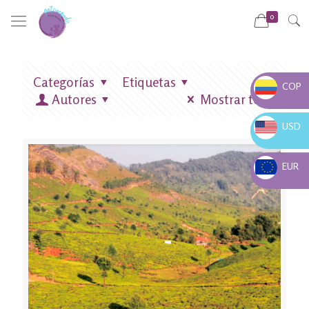
0
Categorías
Etiquetas
COP
Autores
Mostrar todo
COP $
USD
USD $
EUR
EUR €