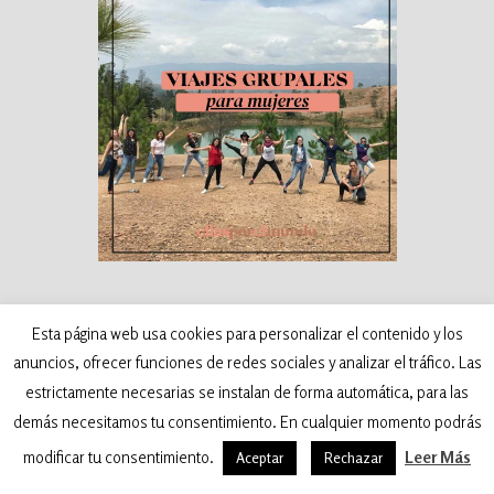
Esta página web usa cookies para personalizar el contenido y los
Sigue mis Viajes en redes
anuncios, ofrecer funciones de redes sociales y analizar el tráfico. Las
sociales
estrictamente necesarias se instalan de forma automática, para las
demás necesitamos tu consentimiento. En cualquier momento podrás
modificar tu consentimiento.
Leer Más
Aceptar
Rechazar