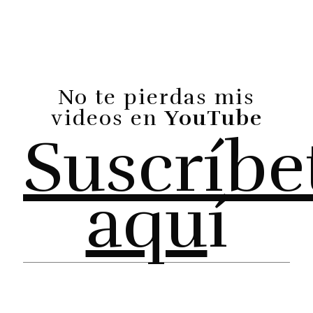
No te pierdas mis
videos en
YouTube
Suscríbe
aqu
í