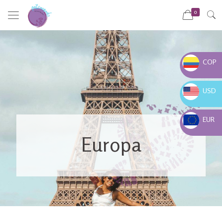
0
COP
COP $
USD
USD $
EUR
EUR €
Europa