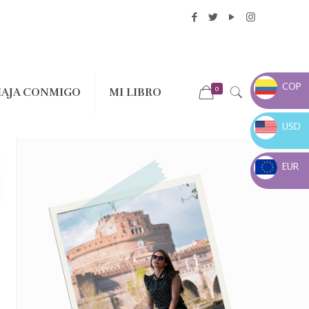
COP
0
IAJA CONMIGO
MI LIBRO
COP $
USD
USD $
EUR
EUR €