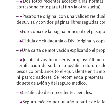
–
♠
Dos fotos recientes acordes a las normas 
correspondiente para tal fin y la otra suelta).
–
♠
Pasaporte original con una validez residual
de su visa y con dos páginas libres seguidas 
–
♠
Fotocopia de la página principal del pasapo
–
♠
Cédula de ciudadanía o DNI (original y copi
–
♠
Una carta de motivación explicando el propó
–
♠
Justificativos financieros propios: últim
certificación de su banco justificando un sa
pesos colombianos (o el equivalente en tu mo
ni patrocinadores. Se recomienda presentar u
tiquete de avión y del seguro médico.
–
♠
Certificado de antecedentes penales.
–
♠
Seguro médico por un año a partir de la f