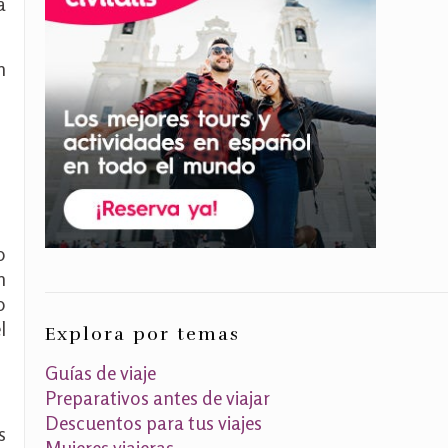
a
n
o
n
o
l
Explora por temas
Guías de viaje
Preparativos antes de viajar
Descuentos para tus viajes
s
Mujeres viajeras