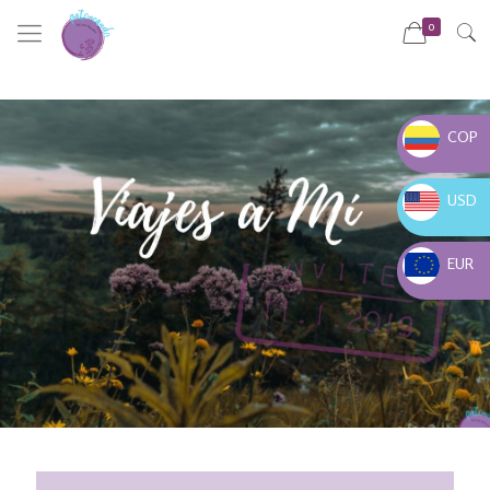
0
COP
COP $
USD
USD $
EUR
EUR €