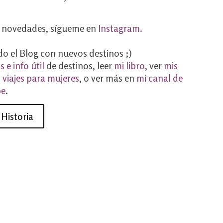
más novedades, sígueme en
Instagram.
o el Blog con nuevos destinos ;)
s e info útil
de destinos, leer
mi libro
, ver
mis
s
viajes para mujeres
, o ver más en
mi canal de
be
.
Historia