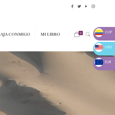
COP
0
IAJA CONMIGO
MI LIBRO
COP $
USD
USD $
EUR
EUR €