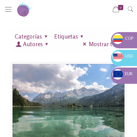
0
Categorías
Etiquetas
COP
Autores
Mostrar todo
COP $
USD
USD $
EUR
EUR €