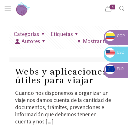
0
Categorías
Etiquetas
COP
Autores
Mostrar todo
COP $
USD
USD $
EUR
Webs y aplicaciones
EUR €
útiles para viajar
Cuando nos disponemos a organizar un
viaje nos damos cuenta de la cantidad de
documentos, trámites, prevenciones e
información que debemos tener en
cuenta y nos
[…]