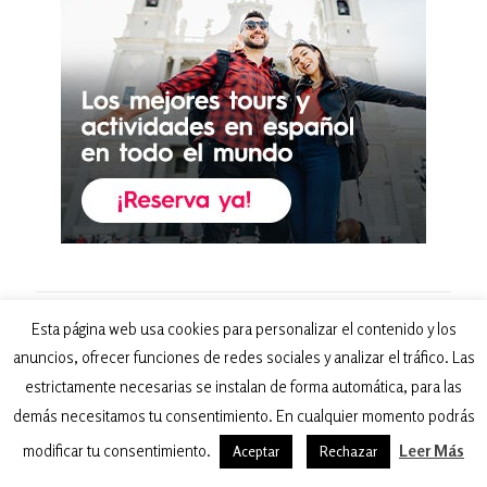
Esta página web usa cookies para personalizar el contenido y los
Explora por temas
anuncios, ofrecer funciones de redes sociales y analizar el tráfico. Las
Guías de viaje
estrictamente necesarias se instalan de forma automática, para las
Preparativos antes de viajar
demás necesitamos tu consentimiento. En cualquier momento podrás
Descuentos para tus viajes
modificar tu consentimiento.
Leer Más
Aceptar
Rechazar
Mujeres viajeras