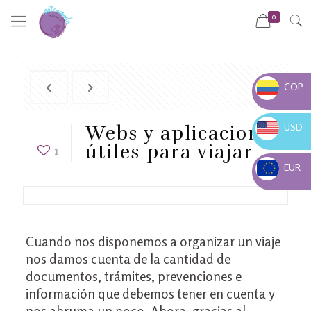
0
COP
COP $
USD
Webs y aplicaciones
USD $
útiles para viajar
1
EUR
EUR €
Cuando nos disponemos a organizar un viaje
nos damos cuenta de la cantidad de
documentos, trámites, prevenciones e
información que debemos tener en cuenta y
nos abruma un poco. Ahora, gracias al