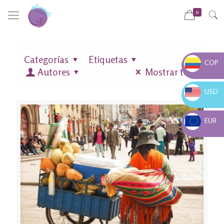
0
Categorías
Etiquetas
COP
Autores
Mostrar todo
COP $
USD
USD $
EUR
EUR €