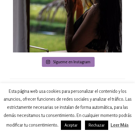
Sígueme en Instagram
¿YA VISTE MIS VIDEOS?
Esta página web usa cookies para personalizar el contenido y los
anuncios, ofrecer funciones de redes sociales y analizar el tráfico. Las
Reproductor
estrictamente necesarias se instalan de forma automática, para las
de
demás necesitamos tu consentimiento. En cualquier momento podrás
vídeo
modificar tu consentimiento.
Leer Más
Aceptar
Rechazar