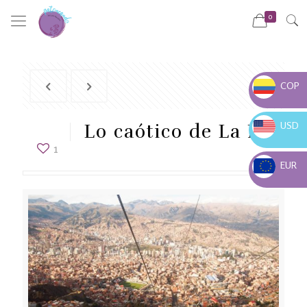
0
COP
COP $
USD
Lo caótico de La Paz
USD $
1
EUR
EUR €