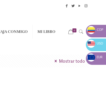
COP
0
IAJA CONMIGO
MI LIBRO
COP $
USD
USD $
EUR
Mostrar todo
EUR €