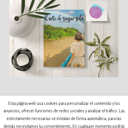
©
2026 Patoneando - Blog de viajes. Todos los
Esta página web usa cookies para personalizar el contenido y los
derechos reservados. Desarrollado por:
anuncios, ofrecer funciones de redes sociales y analizar el tráfico. Las
Samva Network
estrictamente necesarias se instalan de forma automática, para las
demás necesitamos tu consentimiento. En cualquier momento podrás