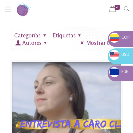
0
Categorías
Etiquetas
COP
Autores
Mostrar todo
COP $
USD
USD $
EUR
EUR €