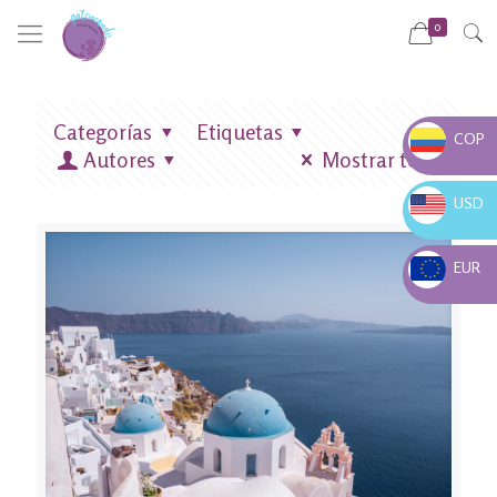
0
Categorías
Etiquetas
COP
Autores
Mostrar todo
COP $
USD
USD $
EUR
EUR €