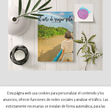
©
2026 Patoneando - Blog de viajes. Todos los
Esta página web usa cookies para personalizar el contenido y los
derechos reservados. Desarrollado por:
anuncios, ofrecer funciones de redes sociales y analizar el tráfico. Las
Samva Network
estrictamente necesarias se instalan de forma automática, para las