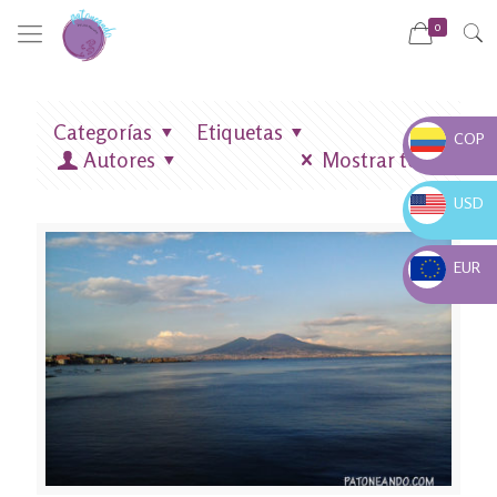
0
Categorías
Etiquetas
COP
Autores
Mostrar todo
COP $
USD
USD $
EUR
EUR €