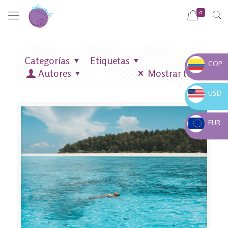
0
Categorías
Etiquetas
COP
Autores
Mostrar todo
COP $
USD
USD $
EUR
EUR €