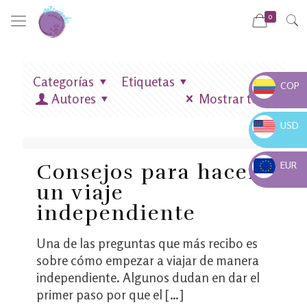
0
Categorías
Etiquetas
COP
Autores
Mostrar todo
COP $
USD
USD $
EUR
Consejos para hacer
EUR €
un viaje
independiente
Una de las preguntas que más recibo es
sobre cómo empezar a viajar de manera
independiente. Algunos dudan en dar el
primer paso por que el
[…]