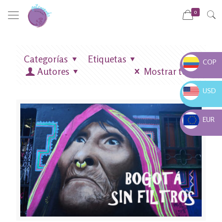
0
Categorías
Etiquetas
COP
Autores
Mostrar todo
COP $
USD
USD $
EUR
EUR €