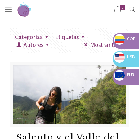
0
Categorías
Etiquetas
COP
Autores
Mostrar todo
COP $
USD
USD $
EUR
EUR €
Salento y el Valle del