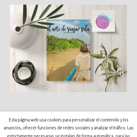
©
2026 Patoneando - Blog de viajes. Todos los
Esta página web usa cookies para personalizar el contenido y los
derechos reservados. Desarrollado por:
anuncios, ofrecer funciones de redes sociales y analizar el tráfico. Las
Samva Network
estrictamente necesarias se instalan de forma automática, para las