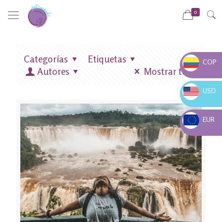
0
Categorías
Etiquetas
COP
Autores
Mostrar todo
COP $
USD
USD $
EUR
EUR €