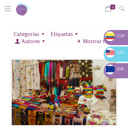
0
Categorías
Etiquetas
COP
Autores
Mostrar todo
COP $
USD
USD $
EUR
EUR €