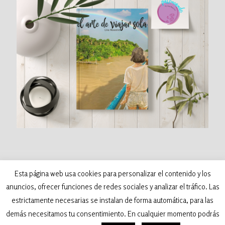
©
2026 Patoneando - Blog de viajes. Todos los
Esta página web usa cookies para personalizar el contenido y los
derechos reservados. Desarrollado por:
anuncios, ofrecer funciones de redes sociales y analizar el tráfico. Las
Samva Network
estrictamente necesarias se instalan de forma automática, para las
demás necesitamos tu consentimiento. En cualquier momento podrás
Política de privacidad
Política de Cookies