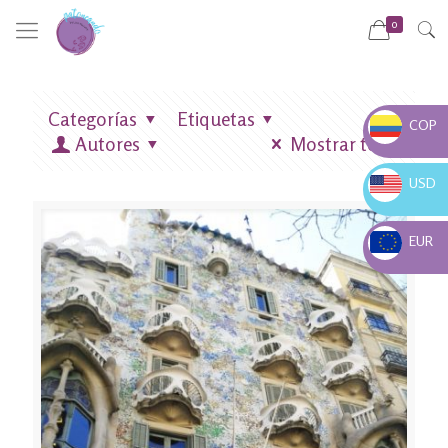
0
Categorías
Etiquetas
COP
Autores
Mostrar todo
COP $
USD
USD $
EUR
EUR €