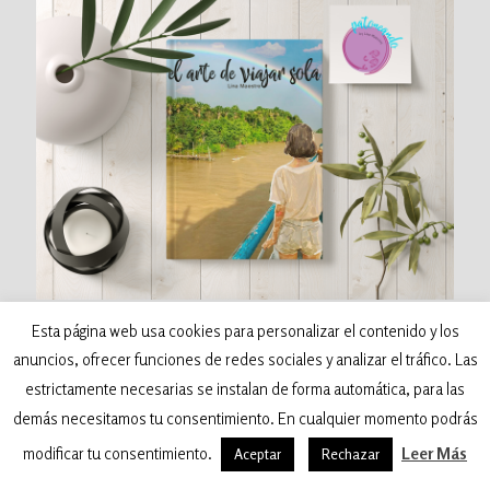
Esta página web usa cookies para personalizar el contenido y los
anuncios, ofrecer funciones de redes sociales y analizar el tráfico. Las
estrictamente necesarias se instalan de forma automática, para las
©
2026 Patoneando - Blog de viajes. Todos los
demás necesitamos tu consentimiento. En cualquier momento podrás
derechos reservados. Desarrollado por:
Samva Network
modificar tu consentimiento.
Leer Más
Aceptar
Rechazar