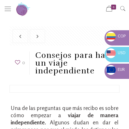
0
COP
COP $
USD
Consejos para hacer
USD $
un viaje
0
independiente
EUR
EUR €
Una de las preguntas que más recibo es sobre
cómo empezar a
viajar de manera
independiente
. Algunos dudan en dar el