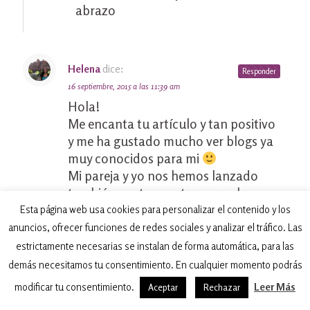
abrazo
Helena
dice:
Responder
16 septiembre, 2015 a las 11:39 am
Hola!
Me encanta tu artículo y tan positivo
y me ha gustado mucho ver blogs ya
muy conocidos para mi
Mi pareja y yo nos hemos lanzado
también a esta aventura pero hemos
empezado haciendo una web de lo
Esta página web usa cookies para personalizar el contenido y los
que mejor sabemos hacer, que es
anuncios, ofrecer funciones de redes sociales y analizar el tráfico. Las
encontrar los mejores vuelos y viajes
estrictamente necesarias se instalan de forma automática, para las
baratos
La puedes ver en
demás necesitamos tu consentimiento. En cualquier momento podrás
http://misviajeslowcost.com/
apenas
modificar tu consentimiento.
Leer Más
Aceptar
Rechazar
llevamos 3 o 4 meses y vamos a