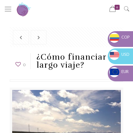
0
COP
COP $
USD
¿Cómo financiar un
USD $
largo viaje?
0
EUR
EUR €