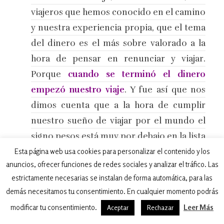
viajeros que hemos conocido en el camino
y nuestra experiencia propia, que el tema
del dinero es el más sobre valorado a la
hora de pensar en renunciar y viajar.
Porque
cuando se terminó el dinero
empezó nuestro viaje
. Y fue así que nos
dimos cuenta que a la hora de cumplir
nuestro sueño de viajar por el mundo el
signo pesos está muy por debajo en la lista
Esta página web usa cookies para personalizar el contenido y los
de importancias después de las buenas
anuncios, ofrecer funciones de redes sociales y analizar el tráfico. Las
ideas, el compromiso y la responsabilidad
estrictamente necesarias se instalan de forma automática, para las
auto impuesta.
demás necesitamos tu consentimiento. En cualquier momento podrás
Salimos de casa con ahorros
, por
modificar tu consentimiento.
Leer Más
Aceptar
Rechazar
supuesto. Lanzar los dados de la