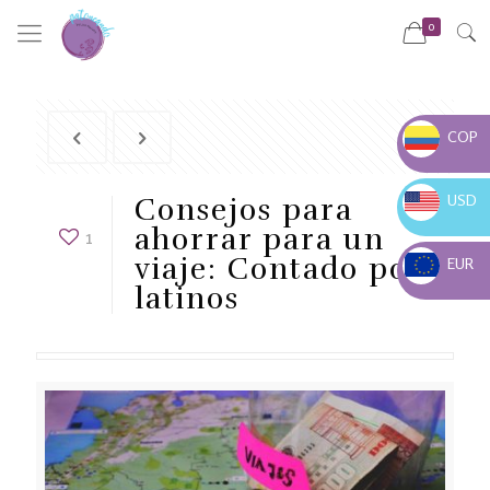
0
COP
COP $
USD
Consejos para
USD $
ahorrar para un
1
viaje: Contado por
EUR
latinos
EUR €