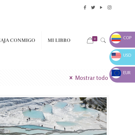
COP
0
IAJA CONMIGO
MI LIBRO
COP $
USD
USD $
EUR
Mostrar todo
EUR €