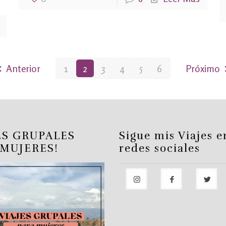
Anterior
1
2
3
4
5
6
Próximo
ES GRUPALES
Sigue mis Viajes e
 MUJERES!
redes sociales