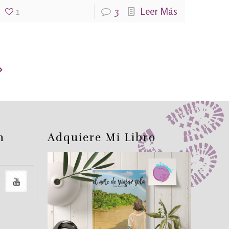
1
3
Leer Más
n
Adquiere Mi Libro