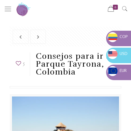
0
COP
COP $
USD
Consejos para ir al
USD $
Parque Tayrona,
5
Colombia
EUR
EUR €