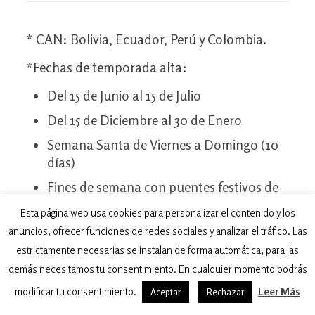
*
CAN: Bolivia, Ecuador, Perú y Colombia.
*Fechas de temporada alta:
Del 15 de Junio al 15 de Julio
Del 15 de Diciembre al 30 de Enero
Semana Santa de Viernes a Domingo (10
días)
Fines de semana con puentes festivos de
Viernes con salida Martes
Esta página web usa cookies para personalizar el contenido y los
OTROS PRECIOS
anuncios, ofrecer funciones de redes sociales y analizar el tráfico. Las
estrictamente necesarias se instalan de forma automática, para las
Comidas:
demás necesitamos tu consentimiento. En cualquier momento podrás
Desayunos desde 12.000 COP
modificar tu consentimiento.
Leer Más
Aceptar
Rechazar
Almuerzos y cenas desde 18.000 COP.