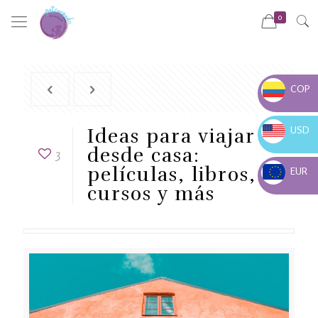
0
COP
COP $
USD
Ideas para viajar
USD $
desde casa:
3
películas, libros,
EUR
cursos y más
EUR €