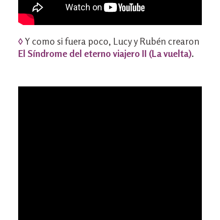
◊
Y como si fuera poco, Lucy y Rubén crearon
El Síndrome del eterno viajero II (La vuelta)
.