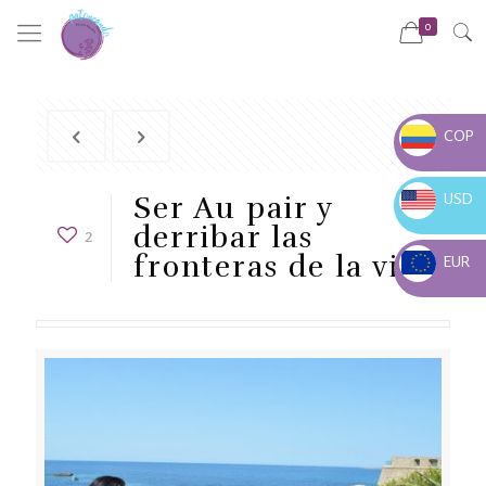
0
COP
COP $
USD
Ser Au pair y
USD $
derribar las
2
fronteras de la visa
EUR
EUR €