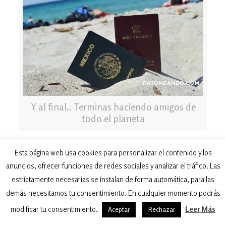
Y al final.. Terminas haciendo amigos de
todo el planeta
¿RECOMIENDAS LA
Esta página web usa cookies para personalizar el contenido y los
EXPERIENCIA?
anuncios, ofrecer funciones de redes sociales y analizar el tráfico. Las
estrictamente necesarias se instalan de forma automática, para las
Rotundamente sí. A pesar de que he sabido
demás necesitamos tu consentimiento. En cualquier momento podrás
de malas experiencias e incluso de haber
ayudado a Au pairs a encontrar nuevas
modificar tu consentimiento.
Leer Más
Aceptar
Rechazar
familias, han sido muchas las experiencias