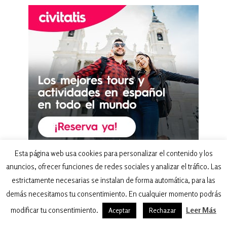
Esta página web usa cookies para personalizar el contenido y los
anuncios, ofrecer funciones de redes sociales y analizar el tráfico. Las
estrictamente necesarias se instalan de forma automática, para las
Explora por temas
demás necesitamos tu consentimiento. En cualquier momento podrás
Guías de viaje
modificar tu consentimiento.
Leer Más
Aceptar
Rechazar
Preparativos antes de viajar