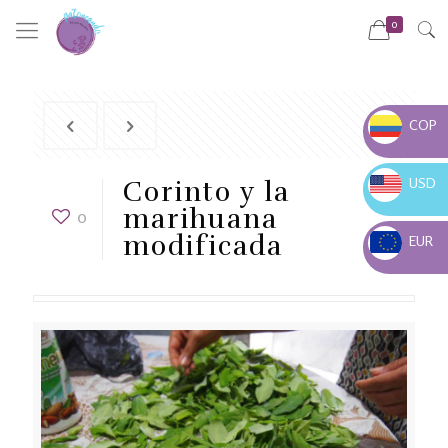
0
COP
COP $
USD
Corinto y la
USD $
marihuana
0
modificada
EUR
EUR €