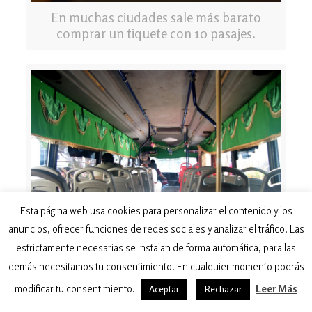
En muchas ciudades sale más barato
comprar un tiquete con 10 pasajes.
Esta página web usa cookies para personalizar el contenido y los
anuncios, ofrecer funciones de redes sociales y analizar el tráfico. Las
estrictamente necesarias se instalan de forma automática, para las
demás necesitamos tu consentimiento. En cualquier momento podrás
Viaja en transporte local. Es más
económico y puedes llevarte muchas
modificar tu consentimiento.
Leer Más
Aceptar
Rechazar
sorpresas agradables.