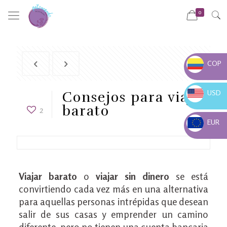
0
COP
COP $
USD
Consejos para viajar
USD $
barato
2
EUR
EUR €
Viajar barato
o
viajar sin dinero
se está
convirtiendo cada vez más en una alternativa
para aquellas personas intrépidas que desean
salir de sus casas y emprender un camino
diferente, pero no tienen una cuenta bancaria