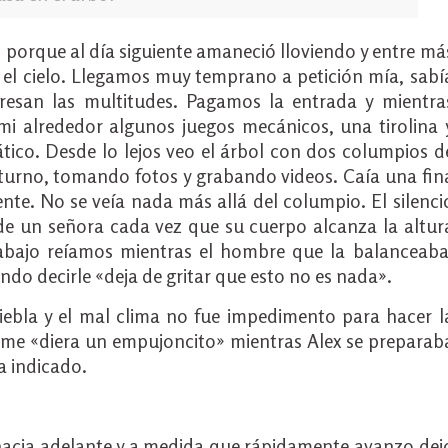
 porque al día siguiente amaneció lloviendo y entre má
l cielo. Llegamos muy temprano a petición mía, sabí
resan las multitudes. Pagamos la entrada y mientra
i alrededor algunos juegos mecánicos, una tirolina 
ico. Desde lo lejos veo el árbol con dos columpios d
turno, tomando fotos y grabando videos. Caía una fin
ente. No se veía nada más allá del columpio. El silenci
de un señora cada vez que su cuerpo alcanza la altur
bajo reíamos mientras el hombre que la balanceaba
do decirle «deja de gritar que esto no es nada».
iebla y el mal clima no fue impedimento para hacer l
ue me «diera un empujoncito» mientras Alex se preparab
a indicado.
acia adelante y a medida que rápidamente avanzo dej