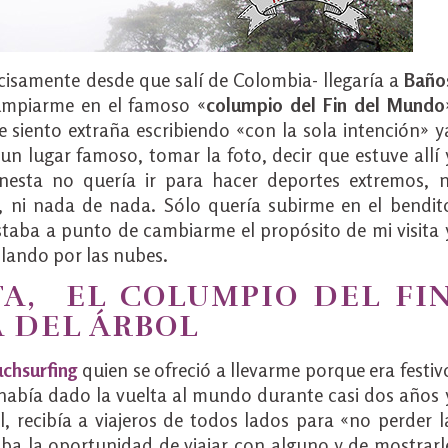
isamente desde que salí de Colombia- llegaría a
Baño
umpiarme en el famoso «
columpio del Fin del Mundo
e siento extraña escribiendo «con la sola intención» y
 lugar famoso, tomar la foto, decir que estuve allí 
esta no quería ir para hacer deportes extremos, n
, ni nada de nada. Sólo quería subirme en el bendit
taba a punto de cambiarme el propósito de mi visita 
olando por las nubes.
A, EL COLUMPIO DEL FI
A DEL ÁRBOL
chsurfing
quien se ofreció a llevarme porque era festiv
x había dado la vuelta al mundo durante casi dos años 
 recibía a viajeros de todos lados para «no perder l
aba la oportunidad de viajar con alguno y de mostrarl