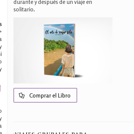
durante y después de un viaje en
solitario.
s
»
a
y
i
o
y
N
Comprar el Libro
o
y
a
e