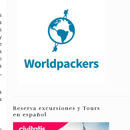
s
a
s
y
e
a
o
a
,
a
a
Reserva excursiones y Tours
en español
o