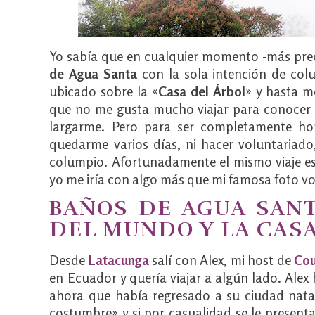
Yo sabía que en cualquier momento -más prec
de Agua Santa
con la sola intención de col
ubicado sobre la «
Casa del Árbo
l» y hasta m
que no me gusta mucho viajar para conocer un
largarme. Pero para ser completamente hon
quedarme varios días, ni hacer voluntariado
columpio. Afortunadamente el mismo viaje es
yo me iría con algo más que mi famosa foto v
BAÑOS DE AGUA SANT
DEL MUNDO Y LA CAS
Desde
Latacunga
salí con Alex, mi host de
Cou
en Ecuador y quería viajar a algún lado. Ale
ahora que había regresado a su ciudad natal,
costumbre» y si por casualidad se le present