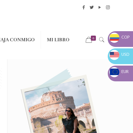
COP
0
IAJA CONMIGO
MI LIBRO
COP $
USD
USD $
EUR
EUR €