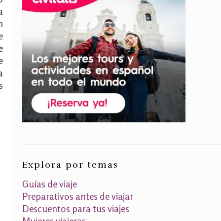
a
n
e
e
e
a
s
Explora por temas
Guías de viaje
Preparativos antes de viajar
Descuentos para tus viajes
Mujeres viajeras