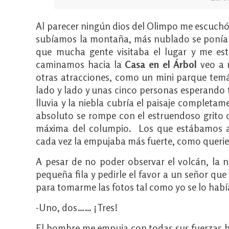
Al parecer ningún dios del Olimpo me escuchó
subíamos la montaña, más nublado se ponía e
que mucha gente visitaba el lugar y me est
caminamos hacia la
Casa en el Árbol
veo a m
otras atracciones, como un mini parque temát
lado y lado y unas cinco personas esperando 
lluvia y la niebla cubría el paisaje completam
absoluto se rompe con el estruendoso grito 
máxima del columpio. Los que estábamos a
cada vez la empujaba más fuerte, como querien
A pesar de no poder observar el volcán, la n
pequeña fila y pedirle el favor a un señor q
para tomarme las fotos tal como yo se lo habí
-Uno, dos…… ¡Tres!
El hombre me empuja con todas sus fuerzas h