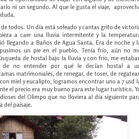
darlo ni un segundo. Al que le gusta el viaje, aprovech
 duda.
 de todos. Un día está soleado y cantas grito de victori
ieza a caer una lluvia intermitente y la temperatur
ió llegando a Baños de Agua Santa. Era de noche y l
 pusimos un pie en el pueblo. Tenía frío, aún no m
úsqueda de hostal bajo la lluvia y con frío, me estaba
, de no entender por qué le decían hostal a u
camas matrimoniales, de renegar, de toser, de regatear
con miel y eucalipto, logramos encontrar uno a 7 usd l
e el precio era muy bueno para este lugar turístico. Y
dioses del Olimpo que no lloviera al día siguiente par
a del paisaje.