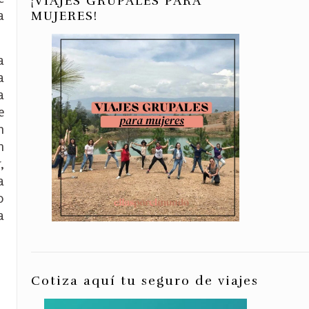
¡VIAJES GRUPALES PARA
a
MUJERES!
a
a
a
e
n
n
,
a
o
a
Cotiza aquí tu seguro de viajes