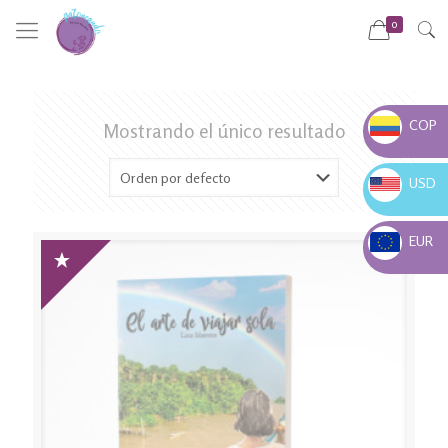
0
COP
Mostrando el único resultado
COP $
USD
USD $
EUR
EUR €