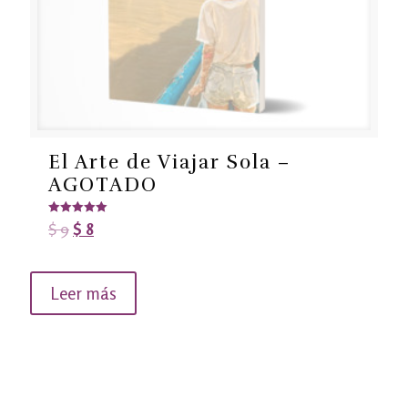
El Arte de Viajar Sola –
AGOTADO
Valorado en
$
9
$
8
5.00
de 5
Leer más