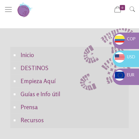
0
COP
COP $
Inicio
USD
USD $
DESTINOS
EUR
Empieza Aquí
EUR €
Guías e Info útil
Prensa
Recursos